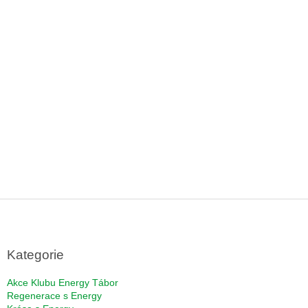
Z
á
p
a
Kategorie
t
í
Akce Klubu Energy Tábor
Regenerace s Energy