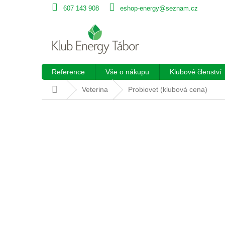
Přejít
607 143 908
eshop-energy@seznam.cz
na
obsah
Reference
Vše o nákupu
Klubové členství
Domů
Veterina
Probiovet (klubová cena)