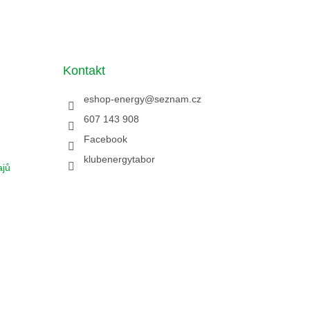
Kontakt
eshop-energy
@
seznam.cz
607 143 908
Facebook
klubenergytabor
ajů