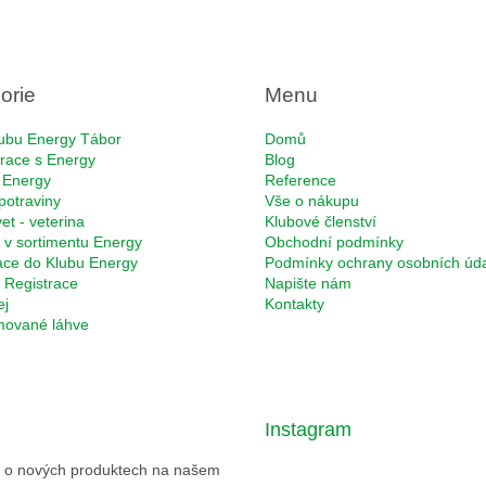
orie
Menu
ubu Energy Tábor
Domů
race s Energy
Blog
 Energy
Reference
potraviny
Vše o nákupu
et - veterina
Klubové členství
 v sortimentu Energy
Obchodní podmínky
ace do Klubu Energy
Podmínky ochrany osobních úd
Registrace
Napište nám
ej
Kontakty
rmované láhve
Instagram
ce o nových produktech na našem