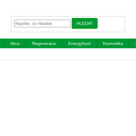
HLEDAT
Akce
Regenerace
Energyfood
Kosmetika