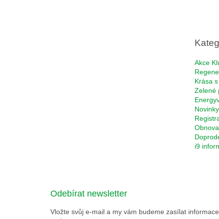
á
p
a
t
Kateg
í
Akce Kl
Regene
Krása s
Zelené 
Energyv
Novinky
Registr
Obnova 
Doprod
i9 info
Odebírat newsletter
Vložte svůj e-mail a my vám budeme zasílat informa