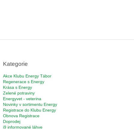
Z
á
p
a
Kategorie
t
í
Akce Klubu Energy Tábor
Regenerace s Energy
Krása s Energy
Zelené potraviny
Energyvet - veterina
Novinky v sortimentu Energy
Registrace do Klubu Energy
Obnova Registrace
Doprodej
i9 informované láhve