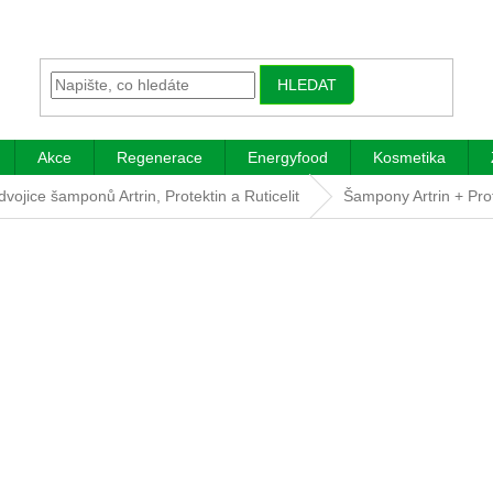
HLEDAT
Akce
Regenerace
Energyfood
Kosmetika
vojice šamponů Artrin, Protektin a Ruticelit
Šampony Artrin + Pro