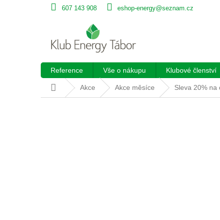
Přejít
607 143 908
eshop-energy@seznam.cz
na
obsah
Reference
Vše o nákupu
Klubové členství
Domů
Akce
Akce měsíce
Sleva 20% na d