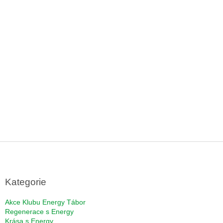
Z
á
p
a
Kategorie
t
í
Akce Klubu Energy Tábor
Regenerace s Energy
Krása s Energy