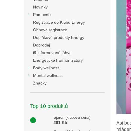
n
Novinky
e
Pomocník
l
Registrace do Klubu Energy
Obnova registrace
Doplňkové produkty Energy
Doprodej
i9 informované láhve
Energetické harmonizátory
Body wellness
Mental wellness
Značky
Top 10 produktů
Spiron (klubová cena)
291 Kč
Asi bud
mláden