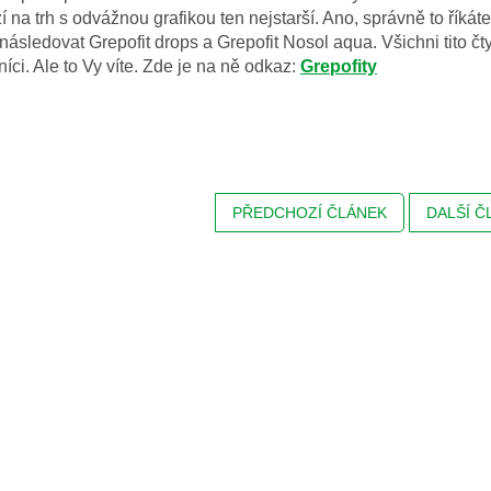
í na trh s odvážnou grafikou ten nejstarší. Ano, správně to říkát
ásledovat Grepofit drops a Grepofit Nosol aqua. Všichni tito čty
ci. Ale to Vy víte. Zde je na ně odkaz:
Grepofity
PŘEDCHOZÍ ČLÁNEK
DALŠÍ Č