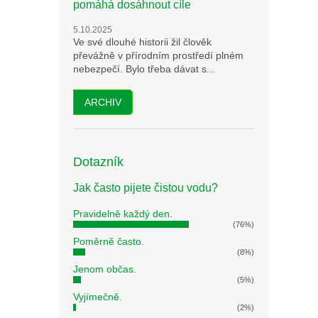
pomáhá dosáhnout cíle
5.10.2025
Ve své dlouhé historii žil člověk
převážně v přírodním prostředí plném
nebezpečí. Bylo třeba dávat s...
ARCHIV
Dotazník
Jak často pijete čistou vodu?
Pravidelně každý den.
(76%)
Poměrně často.
(8%)
Jenom občas.
(5%)
Vyjímečně.
(2%)