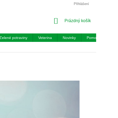
Přihlášení
NÁKUPNÍ
Prázdný košík
KOŠÍK
Zelené potraviny
Veterina
Novinky
Pomocník
Re