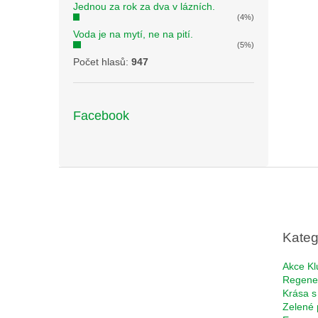
Jednou za rok za dva v lázních.
(4%)
Voda je na mytí, ne na pití.
(5%)
Počet hlasů:
947
Facebook
Z
á
p
a
t
Kateg
í
Akce Kl
Regene
Krása s
Zelené 