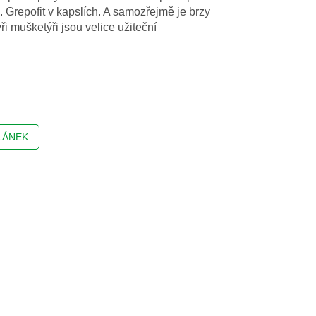
e. Grepofit v kapslích. A samozřejmě je brzy
ři mušketýři jsou velice užiteční
LÁNEK