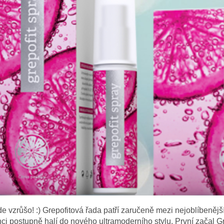
e vzrůšo! :) Grepofitová řada patří zaručeně mezi nejoblíbenější
ci postupně halí do nového ultramoderního stylu. První začal G