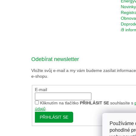
Energyv
Novinky
Registr
Obnova 
Doprod
i9 info
Odebírat newsletter
Vložte svůj e-mail a my vám budeme zasílat informa
e-shopu.
E-mail
Kliknutím na tlačítko
PŘIHLÁSIT SE
souhlasíte s
údajů
.
PŘIHLÁSIT SE
Používáme 
pohodlné pr