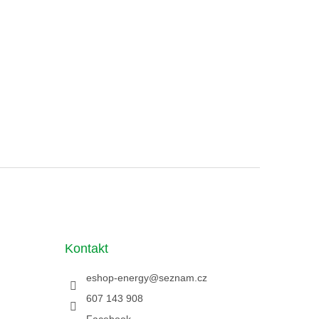
Kontakt
eshop-energy
@
seznam.cz
607 143 908