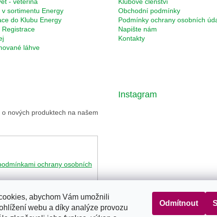
et - veterina
Klubové členství
 v sortimentu Energy
Obchodní podmínky
ace do Klubu Energy
Podmínky ochrany osobních úd
Registrace
Napište nám
ej
Kontakty
rmované láhve
Instagram
ce o nových produktech na našem
podmínkami ochrany osobních
Sledovat na Instagr
cookies, abychom Vám umožnili
Odmítnout
S
ohlížení webu a díky analýze provozu