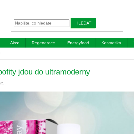
HLEDAT
Akce
Regenerace
Energyfood
Kosmetika
y
ofity jdou do ultramoderny
21