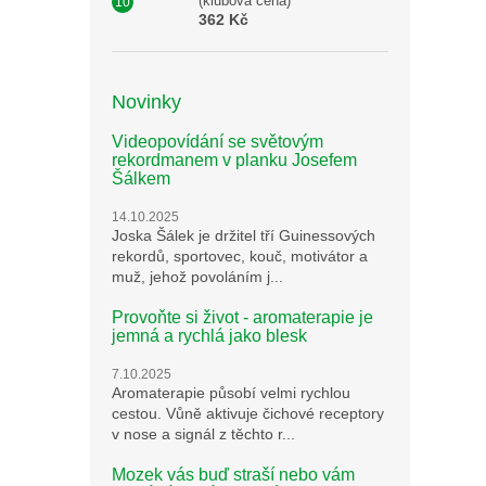
(klubová cena)
362 Kč
Novinky
Videopovídání se světovým
rekordmanem v planku Josefem
Šálkem
14.10.2025
Joska Šálek je držitel tří Guinessových
rekordů, sportovec, kouč, motivátor a
muž, jehož povoláním j...
Provoňte si život - aromaterapie je
jemná a rychlá jako blesk
7.10.2025
Aromaterapie působí velmi rychlou
cestou. Vůně aktivuje čichové receptory
v nose a signál z těchto r...
Mozek vás buď straší nebo vám