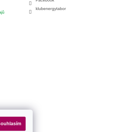
Facebook
klubenergytabor
ajů
amu
ouhlasím