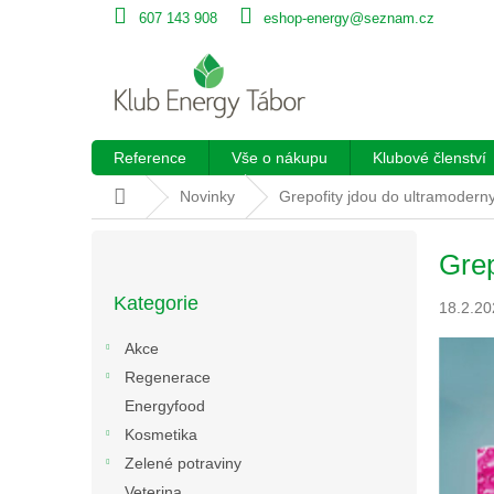
Přejít
607 143 908
eshop-energy@seznam.cz
na
obsah
Reference
Vše o nákupu
Klubové členství
Domů
Novinky
Grepofity jdou do ultramodern
P
Grep
o
Přeskočit
s
Kategorie
kategorie
18.2.20
t
r
Akce
a
Regenerace
n
Energyfood
n
í
Kosmetika
p
Zelené potraviny
a
Veterina