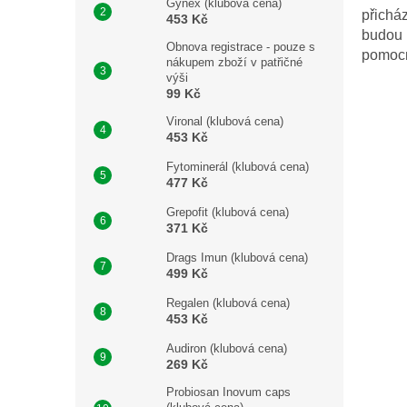
Gynex (klubová cena)
přicház
453 Kč
budou n
Obnova registrace - pouze s
pomocní
nákupem zboží v patřičné
výši
99 Kč
Vironal (klubová cena)
453 Kč
Fytominerál (klubová cena)
477 Kč
Grepofit (klubová cena)
371 Kč
Drags Imun (klubová cena)
499 Kč
Regalen (klubová cena)
453 Kč
Audiron (klubová cena)
269 Kč
Probiosan Inovum caps