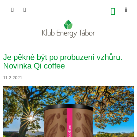
Přejít
na
NÁKU
obsah
KOŠÍK
Je pěkné být po probuzení vzhůru.
Novinka Qi coffee
11.2.2021