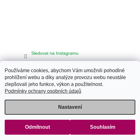
Sledovat na Instagramu
Používáme cookies, abychom Vám umožnili pohodlné
Seznam
Google
Bing
prohlížení webu a díky analýze provozu webu neustále
zlepšovali jeho funkce, výkon a použitelnost.
Podmínky ochrany osobních údajů
Vytvořil Shoptet
Nastavení
Copyright 2026
Klub Energy Tábor
. Všechna práva vyhrazena.
Upravit nastavení cookies
Odmítnout
Souhlasím