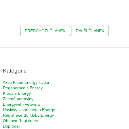
PŘEDCHOZÍ ČLÁNEK
DALŠÍ ČLÁNEK
Z
á
p
a
Kategorie
t
í
Akce Klubu Energy Tábor
Regenerace s Energy
Krása s Energy
Zelené potraviny
Energyvet - veterina
Novinky v sortimentu Energy
Registrace do Klubu Energy
Obnova Registrace
Doprodej