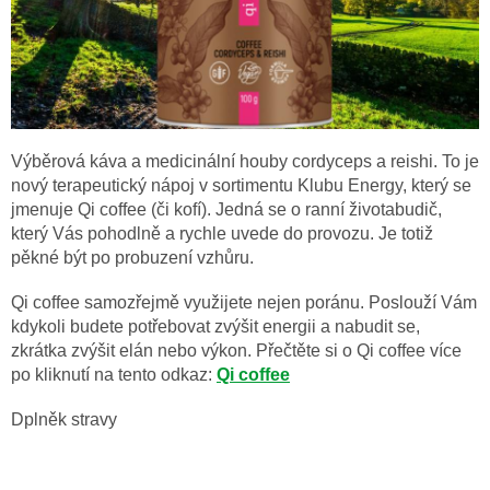
Výběrová káva a medicinální houby cordyceps a reishi. To je
nový terapeutický nápoj v sortimentu Klubu Energy, který se
jmenuje Qi coffee (či kofí). Jedná se o ranní životabudič,
který Vás pohodlně a rychle uvede do provozu. Je totiž
pěkné být po probuzení vzhůru.
Qi coffee samozřejmě využijete nejen poránu. Poslouží Vám
kdykoli budete potřebovat zvýšit energii a nabudit se,
zkrátka zvýšit elán nebo výkon. Přečtěte si o Qi coffee více
po kliknutí na tento odkaz:
Qi coffee
Dplněk stravy