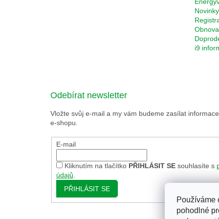
Energyv
Novinky
Registr
Obnova 
Doprod
i9 info
Odebírat newsletter
Vložte svůj e-mail a my vám budeme zasílat informa
e-shopu.
E-mail
Kliknutím na tlačítko
PŘIHLÁSIT SE
souhlasíte s
údajů
.
PŘIHLÁSIT SE
Používáme 
pohodlné pr