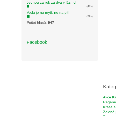
Jednou za rok za dva v lázních.
(4%)
Voda je na mytí, ne na pití.
(5%)
Počet hlasů:
947
Facebook
Z
á
p
a
t
Kateg
í
Akce Kl
Regene
Krása s
Zelené 