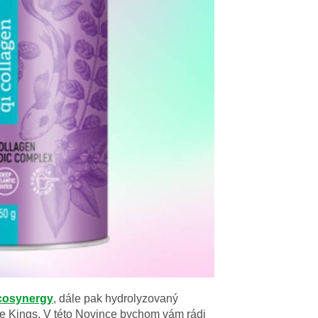
cosynergy
, dále pak hydrolyzovaný
e Kings. V této Novince bychom vám rádi