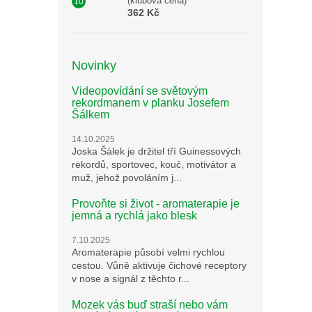
(klubová cena)
362 Kč
Novinky
Videopovídání se světovým
rekordmanem v planku Josefem
Šálkem
14.10.2025
Joska Šálek je držitel tří Guinessových
rekordů, sportovec, kouč, motivátor a
muž, jehož povoláním j...
Provoňte si život - aromaterapie je
jemná a rychlá jako blesk
7.10.2025
Aromaterapie působí velmi rychlou
cestou. Vůně aktivuje čichové receptory
v nose a signál z těchto r...
Mozek vás buď straší nebo vám