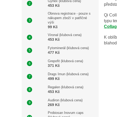
Gynex (klubová cena)
předst
453 Kč
Obnova registrace - pouze s
Qi Coll
nákupem zboží v patřičné
typu te
výši
Colla
99 Kč
Vironal (klubová cena)
K oblí
453 Kč
blahodá
Fytominerál (klubová cena)
477 Kč
Grepofit (klubová cena)
371 Kč
Drags Imun (klubová cena)
499 Kč
Regalen (klubová cena)
453 Kč
Audiron (klubová cena)
269 Kč
Probiosan Inovum caps