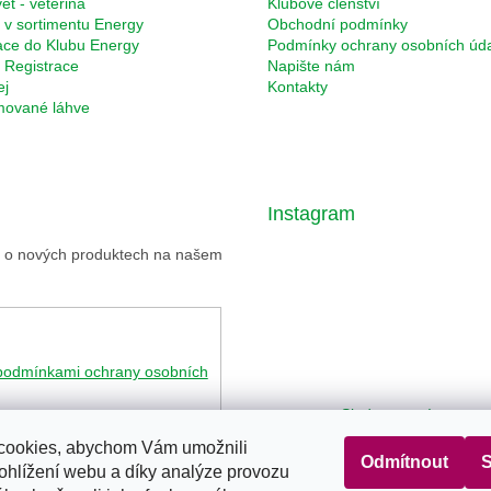
et - veterina
Klubové členství
 v sortimentu Energy
Obchodní podmínky
ace do Klubu Energy
Podmínky ochrany osobních úd
Registrace
Napište nám
ej
Kontakty
rmované láhve
Instagram
ce o nových produktech na našem
podmínkami ochrany osobních
Sledovat na Instagr
cookies, abychom Vám umožnili
Odmítnout
S
ohlížení webu a díky analýze provozu