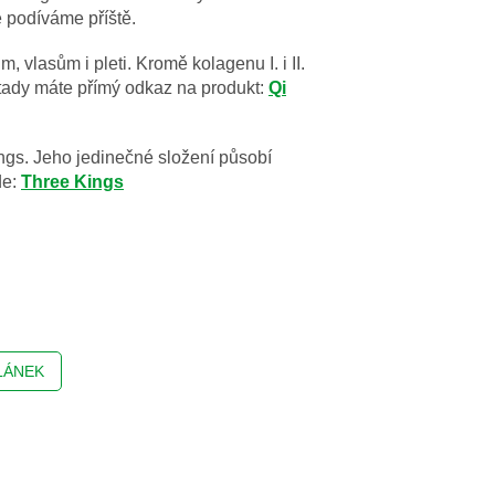
 podíváme příště.
 vlasům i pleti. Kromě kolagenu I. i II.
A tady máte přímý odkaz na produkt:
Qi
ngs. Jeho jedinečné složení působí
de:
Three Kings
LÁNEK