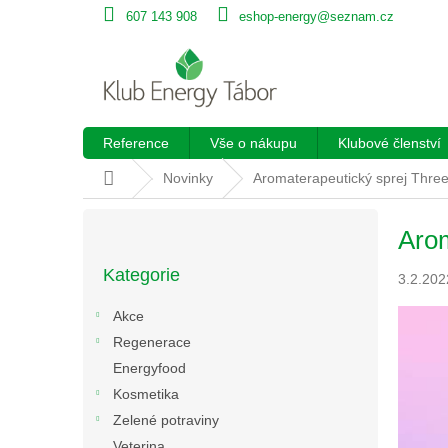
Přejít
607 143 908
eshop-energy@seznam.cz
na
obsah
Reference
Vše o nákupu
Klubové členství
Domů
Novinky
Aromaterapeutický sprej Three
P
Arom
o
Přeskočit
s
Kategorie
kategorie
3.2.202
t
r
Akce
a
Regenerace
n
Energyfood
n
í
Kosmetika
p
Zelené potraviny
a
Veterina