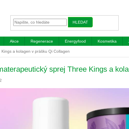
HLEDAT
Akce
Regenerace
Energyfood
Kosmetika
 Kings a kolagen v prášku Qi Collagen
aterapeutický sprej Three Kings a kol
2