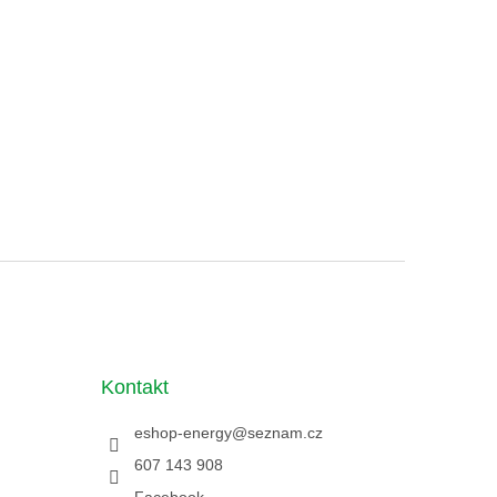
Kontakt
eshop-energy
@
seznam.cz
607 143 908