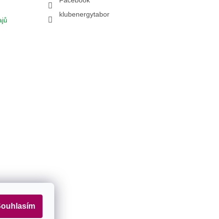
Facebook
klubenergytabor
ajů
amu
ouhlasím