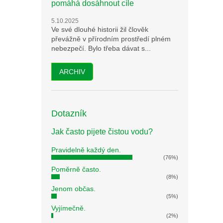
pomáhá dosáhnout cíle
5.10.2025
Ve své dlouhé historii žil člověk
převážně v přírodním prostředí plném
nebezpečí. Bylo třeba dávat s...
ARCHIV
Dotazník
Jak často pijete čistou vodu?
Pravidelně každý den.
(76%)
Poměrně často.
(8%)
Jenom občas.
(5%)
Vyjímečně.
(2%)