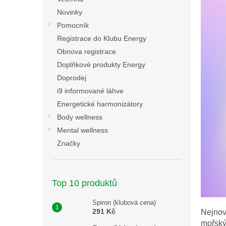
n
Novinky
e
Pomocník
l
Registrace do Klubu Energy
Obnova registrace
Doplňkové produkty Energy
Doprodej
i9 informované láhve
Energetické harmonizátory
Body wellness
Mental wellness
Značky
Top 10 produktů
Spiron (klubová cena)
291 Kč
Nejnov
mořský