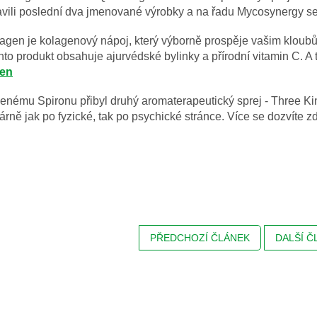
avili poslední dva jmenované výrobky a na řadu Mycosynergy se
agen je kolagenový nápoj, který výborně prospěje vašim kloubům,
nto produkt obsahuje ajurvédské bylinky a přírodní vitamin C. 
gen
benému Spironu přibyl druhý aromaterapeutický sprej - Three Ki
rně jak po fyzické, tak po psychické stránce. Více se dozvíte z
PŘEDCHOZÍ ČLÁNEK
DALŠÍ Č