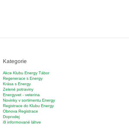
Z
á
p
a
Kategorie
t
í
Akce Klubu Energy Tábor
Regenerace s Energy
Krása s Energy
Zelené potraviny
Energyvet - veterina
Novinky v sortimentu Energy
Registrace do Klubu Energy
Obnova Registrace
Doprodej
i9 informované láhve