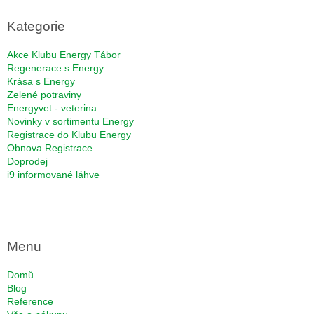
p
a
Kategorie
t
í
Akce Klubu Energy Tábor
Regenerace s Energy
Krása s Energy
Zelené potraviny
Energyvet - veterina
Novinky v sortimentu Energy
Registrace do Klubu Energy
Obnova Registrace
Doprodej
i9 informované láhve
Menu
Domů
Blog
Reference