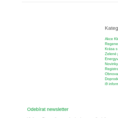
Z
á
p
a
t
Kateg
í
Akce Kl
Regene
Krása s
Zelené 
Energyv
Novinky
Registr
Obnova 
Doprod
i9 info
Odebírat newsletter