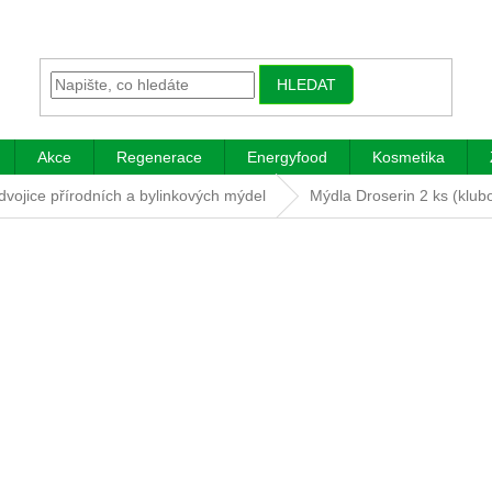
HLEDAT
Akce
Regenerace
Energyfood
Kosmetika
vojice přírodních a bylinkových mýdel
Mýdla Droserin 2 ks (klub