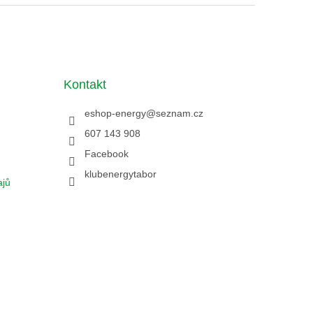
Kontakt
eshop-energy
@
seznam.cz
607 143 908
Facebook
klubenergytabor
ajů