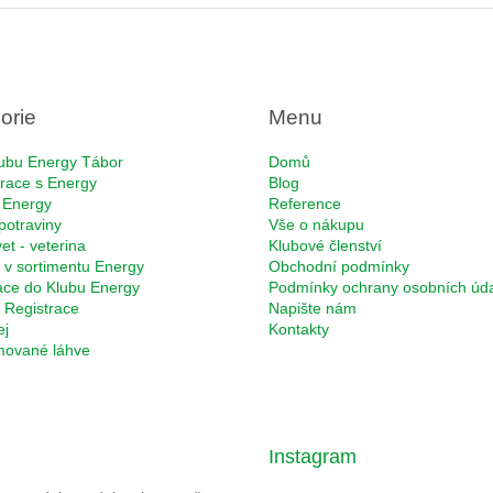
orie
Menu
ubu Energy Tábor
Domů
race s Energy
Blog
 Energy
Reference
potraviny
Vše o nákupu
et - veterina
Klubové členství
 v sortimentu Energy
Obchodní podmínky
ace do Klubu Energy
Podmínky ochrany osobních úd
Registrace
Napište nám
ej
Kontakty
rmované láhve
Instagram