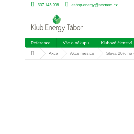
Přejít
607 143 908
eshop-energy@seznam.cz
na
obsah
Reference
Vše o nákupu
Klubové členství
Domů
Akce
Akce měsíce
Sleva 20% na d