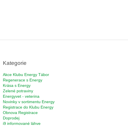
Z
á
p
a
Kategorie
t
í
Akce Klubu Energy Tábor
Regenerace s Energy
Krása s Energy
Zelené potraviny
Energyvet - veterina
Novinky v sortimentu Energy
Registrace do Klubu Energy
Obnova Registrace
Doprodej
i9 informované láhve