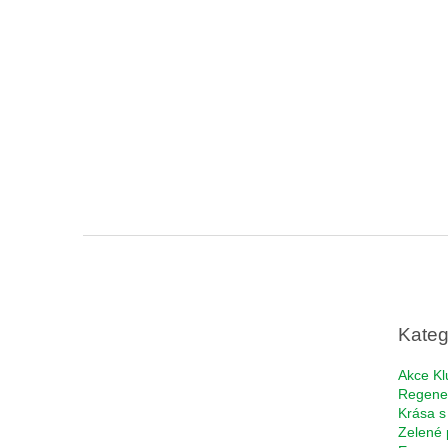
Z
á
p
a
t
Kateg
í
Akce Kl
Regene
Krása s
Zelené 