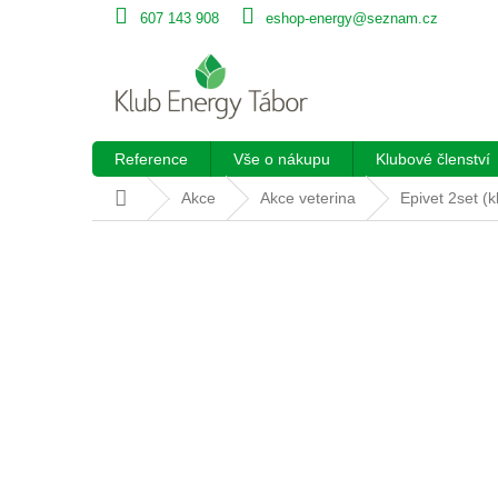
Přejít
607 143 908
eshop-energy@seznam.cz
na
obsah
Reference
Vše o nákupu
Klubové členství
Domů
Akce
Akce veterina
Epivet 2set (