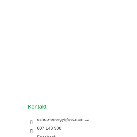
Kontakt
eshop-energy
@
seznam.cz
607 143 908
Facebook