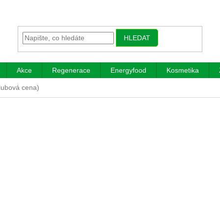
HLEDAT
Akce
Regenerace
Energyfood
Kosmetika
klubová cena)