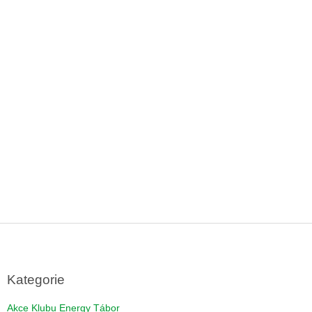
Z
á
p
a
Kategorie
t
í
Akce Klubu Energy Tábor