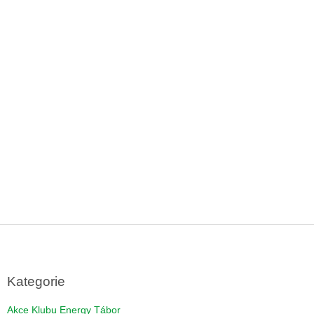
Z
á
p
a
Kategorie
t
í
Akce Klubu Energy Tábor