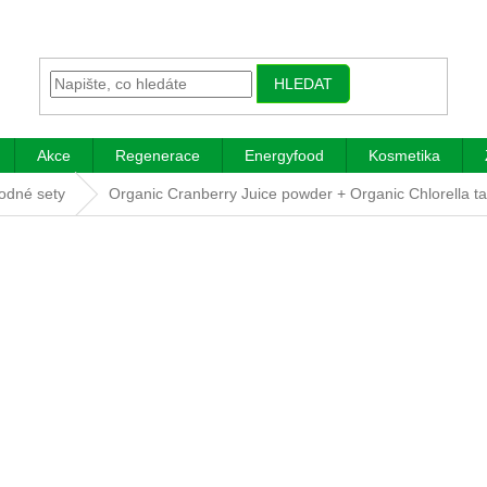
HLEDAT
Akce
Regenerace
Energyfood
Kosmetika
odné sety
Organic Cranberry Juice powder + Organic Chlorella t