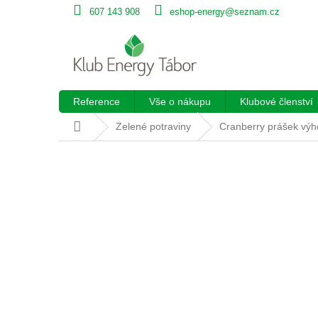
Přejít
607 143 908
eshop-energy@seznam.cz
na
obsah
Reference
Vše o nákupu
Klubové členství
Domů
Zelené potraviny
Cranberry prášek výh