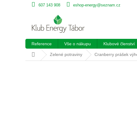
Přejít
607 143 908
eshop-energy@seznam.cz
na
obsah
Reference
Vše o nákupu
Klubové členství
Domů
Zelené potraviny
Cranberry prášek výh