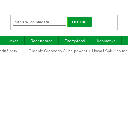
HLEDAT
Akce
Regenerace
Energyfood
Kosmetika
odné sety
Organic Cranberry Juice powder + Hawaii Spirulina tab