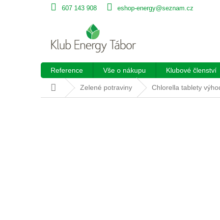
Přejít
607 143 908
eshop-energy@seznam.cz
na
obsah
Reference
Vše o nákupu
Klubové členství
Domů
Zelené potraviny
Chlorella tablety výh