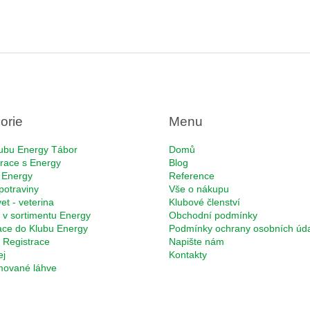
orie
Menu
ubu Energy Tábor
Domů
race s Energy
Blog
 Energy
Reference
potraviny
Vše o nákupu
et - veterina
Klubové členství
 v sortimentu Energy
Obchodní podmínky
ace do Klubu Energy
Podmínky ochrany osobních úd
Registrace
Napište nám
ej
Kontakty
rmované láhve