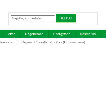
HLEDAT
Akce
Regenerace
Energyfood
Kosmetika
odné sety
Organic Chlorella tabs 2 ks (klubová cena)