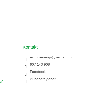
Kontakt
eshop-energy
@
seznam.cz
607 143 908
Facebook
klubenergytabor
ajů