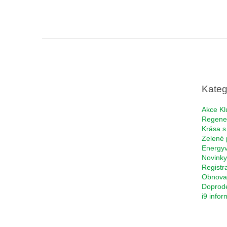
Z
á
p
a
t
Kateg
í
Akce Kl
Regene
Krása s
Zelené 
Energyv
Novinky
Registr
Obnova 
Doprod
i9 info