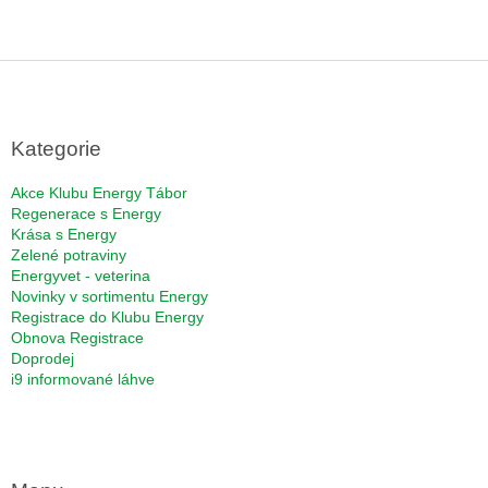
Z
á
p
a
Kategorie
t
í
Akce Klubu Energy Tábor
Regenerace s Energy
Krása s Energy
Zelené potraviny
Energyvet - veterina
Novinky v sortimentu Energy
Registrace do Klubu Energy
Obnova Registrace
Doprodej
i9 informované láhve