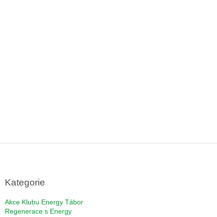
Z
á
p
a
Kategorie
t
í
Akce Klubu Energy Tábor
Regenerace s Energy