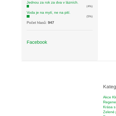
Jednou za rok za dva v lázních.
(4%)
Voda je na mytí, ne na pití.
(5%)
Počet hlasů:
947
Facebook
Z
á
p
a
t
Kateg
í
Akce Kl
Regene
Krása s
Zelené 