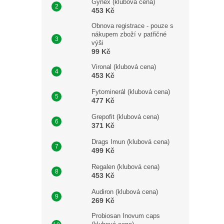
Gynex (klubová cena)
453 Kč
Obnova registrace - pouze s
nákupem zboží v patřičné
výši
99 Kč
Vironal (klubová cena)
453 Kč
Fytominerál (klubová cena)
477 Kč
Grepofit (klubová cena)
371 Kč
Drags Imun (klubová cena)
499 Kč
Regalen (klubová cena)
453 Kč
Audiron (klubová cena)
269 Kč
Probiosan Inovum caps