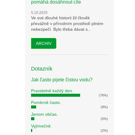
pomáhá dosáhnout cíle
5.10.2025
Ve své dlouhé historii žil člověk
převážně v přírodním prostředí plném
nebezpečí. Bylo třeba dávat s...
ARCHIV
Dotazník
Jak často pijete čistou vodu?
Pravidelně každý den.
(76%)
Poměrně často.
(8%)
Jenom občas.
(5%)
Vyjímečně.
(2%)