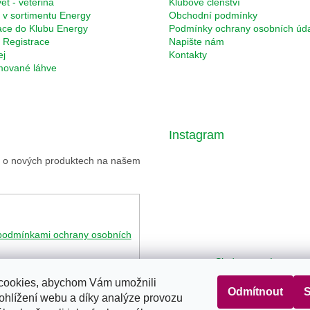
et - veterina
Klubové členství
 v sortimentu Energy
Obchodní podmínky
ace do Klubu Energy
Podmínky ochrany osobních úd
Registrace
Napište nám
ej
Kontakty
rmované láhve
Instagram
ce o nových produktech na našem
podmínkami ochrany osobních
Sledovat na Instagr
cookies, abychom Vám umožnili
Odmítnout
S
ohlížení webu a díky analýze provozu