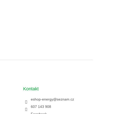
Kontakt
eshop-energy
@
seznam.cz
607 143 908