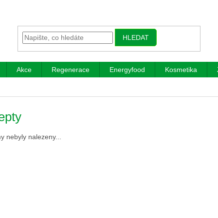
HLEDAT
Akce
Regenerace
Energyfood
Kosmetika
epty
 nebyly nalezeny...