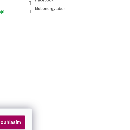
Facebook
klubenergytabor
ajů
amu
ouhlasím