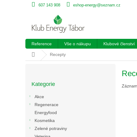
Přejít
607 143 908
eshop-energy@seznam.cz
na
obsah
Reference
Vše o nákupu
Klubové členství
Domů
Recepty
P
Rec
o
Přeskočit
s
Kategorie
kategorie
Záznamy
t
r
Akce
a
Regenerace
n
Energyfood
n
í
Kosmetika
p
Zelené potraviny
a
Veterina