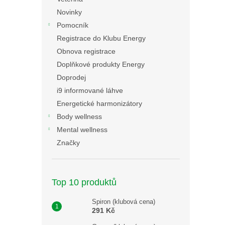
n
Novinky
e
Pomocník
l
Registrace do Klubu Energy
Obnova registrace
Doplňkové produkty Energy
Doprodej
i9 informované láhve
Energetické harmonizátory
Body wellness
Mental wellness
Značky
Top 10 produktů
Spiron (klubová cena)
291 Kč