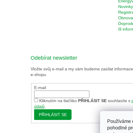
Energyv
Novinky
Registr
Obnova 
Doprod
i9 info
Odebírat newsletter
Vložte svůj e-mail a my vám budeme zasílat informa
e-shopu.
E-mail
Kliknutím na tlačítko
PŘIHLÁSIT SE
souhlasíte s
údajů
.
PŘIHLÁSIT SE
Používáme 
pohodlné pr