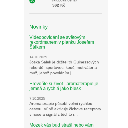
(klubová cena)
362 Kč
Novinky
Videopovídání se světovým
rekordmanem v planku Josefem
Šálkem
14.10.2025
Joska Šálek je držitel tří Guinessových
rekordů, sportovec, kouč, motivátor a
muž, jehož povoláním j...
Provoňte si život - aromaterapie je
jemná a rychlá jako blesk
7.10.2025
Aromaterapie působí velmi rychlou
cestou. Vůně aktivuje čichové receptory
v nose a signál z těchto r...
Mozek vás buď straší nebo vám