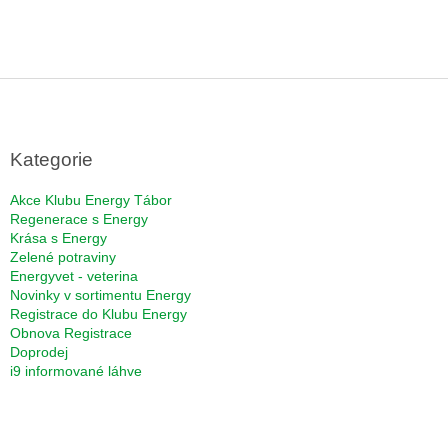
Z
á
p
a
Kategorie
t
í
Akce Klubu Energy Tábor
Regenerace s Energy
Krása s Energy
Zelené potraviny
Energyvet - veterina
Novinky v sortimentu Energy
Registrace do Klubu Energy
Obnova Registrace
Doprodej
i9 informované láhve