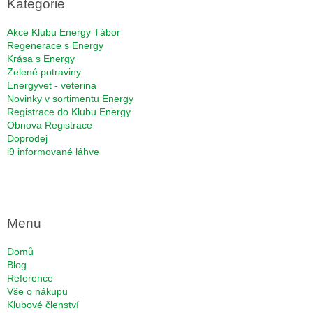
a
Kategorie
t
í
Akce Klubu Energy Tábor
Regenerace s Energy
Krása s Energy
Zelené potraviny
Energyvet - veterina
Novinky v sortimentu Energy
Registrace do Klubu Energy
Obnova Registrace
Doprodej
i9 informované láhve
Menu
Domů
Blog
Reference
Vše o nákupu
Klubové členství