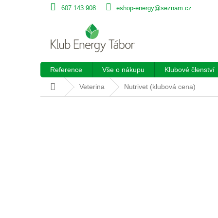
Přejít
607 143 908
eshop-energy@seznam.cz
na
obsah
Reference
Vše o nákupu
Klubové členství
Domů
Veterina
Nutrivet (klubová cena)