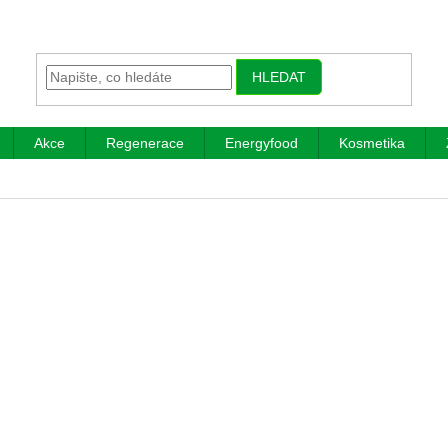
HLEDAT
Akce
Regenerace
Energyfood
Kosmetika