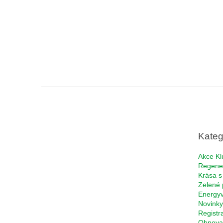
Z
á
p
a
t
Kateg
í
Akce Kl
Regene
Krása s
Zelené 
Energyv
Novinky
Registr
Obnova 