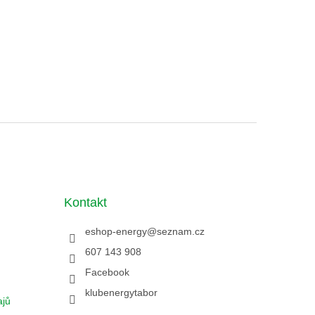
Kontakt
eshop-energy
@
seznam.cz
607 143 908
Facebook
klubenergytabor
ajů