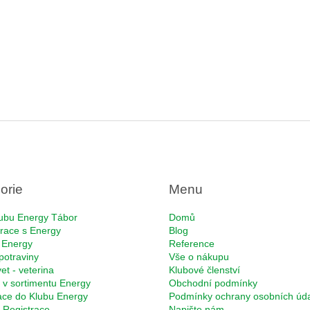
orie
Menu
ubu Energy Tábor
Domů
race s Energy
Blog
 Energy
Reference
potraviny
Vše o nákupu
et - veterina
Klubové členství
 v sortimentu Energy
Obchodní podmínky
ace do Klubu Energy
Podmínky ochrany osobních úd
Registrace
Napište nám