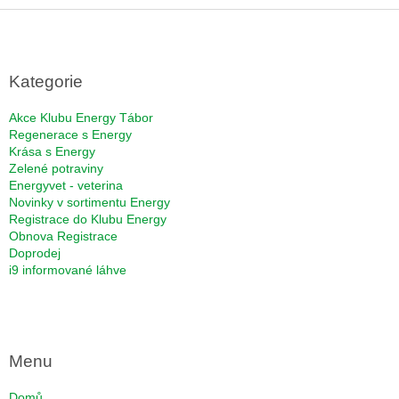
Z
á
p
a
Kategorie
t
í
Akce Klubu Energy Tábor
Regenerace s Energy
Krása s Energy
Zelené potraviny
Energyvet - veterina
Novinky v sortimentu Energy
Registrace do Klubu Energy
Obnova Registrace
Doprodej
i9 informované láhve
Menu
Domů