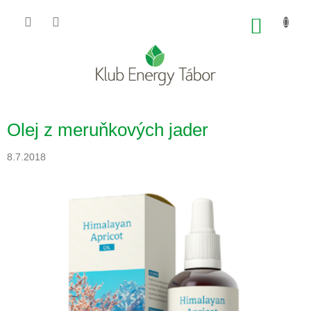
Přejít
na
NÁKU
obsah
KOŠÍK
Olej z meruňkových jader
8.7.2018