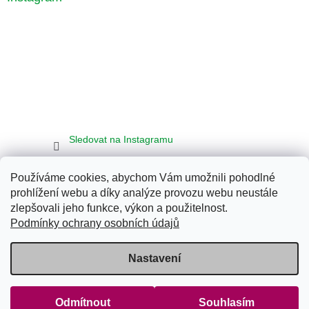
Sledovat na Instagramu
Používáme cookies, abychom Vám umožnili pohodlné
Seznam
Google
Bing
prohlížení webu a díky analýze provozu webu neustále
zlepšovali jeho funkce, výkon a použitelnost.
Podmínky ochrany osobních údajů
Vytvořil Shoptet
Nastavení
Copyright 2026
Klub Energy Tábor
. Všechna práva vyhrazena.
Upravit nastavení cookies
Odmítnout
Souhlasím