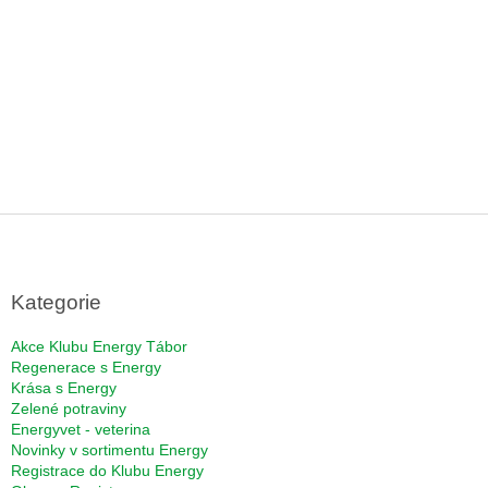
Z
á
p
a
Kategorie
t
í
Akce Klubu Energy Tábor
Regenerace s Energy
Krása s Energy
Zelené potraviny
Energyvet - veterina
Novinky v sortimentu Energy
Registrace do Klubu Energy