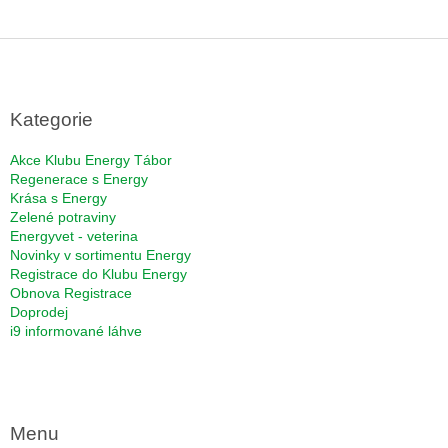
Z
á
p
a
Kategorie
t
í
Akce Klubu Energy Tábor
Regenerace s Energy
Krása s Energy
Zelené potraviny
Energyvet - veterina
Novinky v sortimentu Energy
Registrace do Klubu Energy
Obnova Registrace
Doprodej
i9 informované láhve
Menu