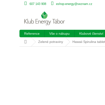
Přejít
607 143 908
eshop-energy@seznam.cz
na
obsah
Reference
Vše o nákupu
Klubové členství
Domů
Zelené potraviny
Hawaii Spirulina tabl