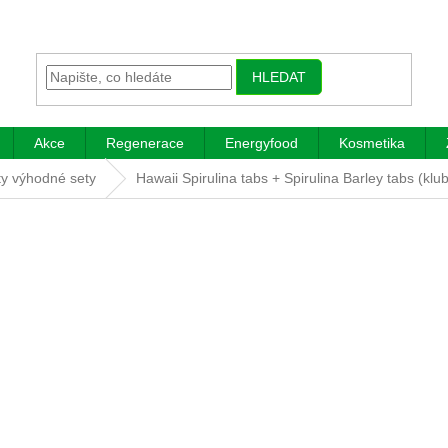
HLEDAT
Akce
Regenerace
Energyfood
Kosmetika
ety výhodné sety
Hawaii Spirulina tabs + Spirulina Barley tabs (kl