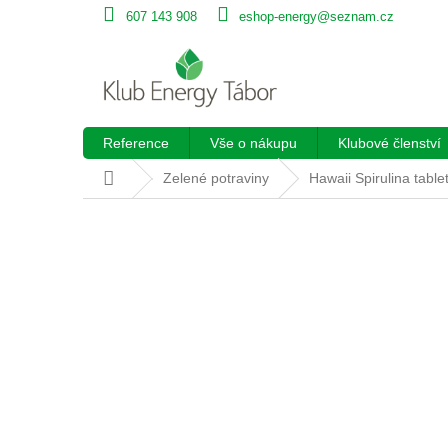
Přejít
607 143 908
eshop-energy@seznam.cz
na
obsah
Reference
Vše o nákupu
Klubové členství
Domů
Zelené potraviny
Hawaii Spirulina tabl