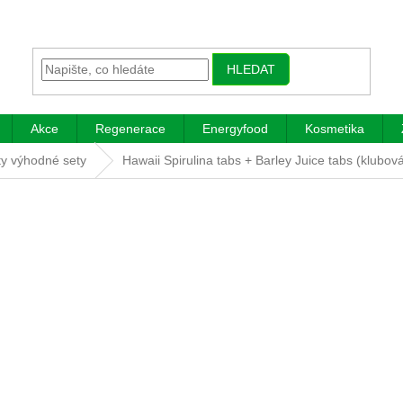
HLEDAT
Akce
Regenerace
Energyfood
Kosmetika
ety výhodné sety
Hawaii Spirulina tabs + Barley Juice tabs (klubov