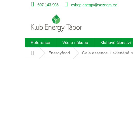
Přejít
607 143 908
eshop-energy@seznam.cz
na
obsah
Reference
Vše o nákupu
Klubové členství
Domů
Energyfood
Gaja essence + skleněná m