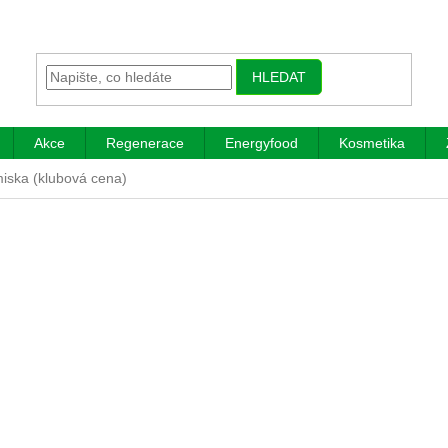
HLEDAT
Akce
Regenerace
Energyfood
Kosmetika
iska (klubová cena)