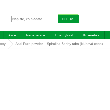
HLEDAT
Akce
Regenerace
Energyfood
Kosmetika
sety
Acai Pure powder + Spirulina Barley tabs (klubová cena)