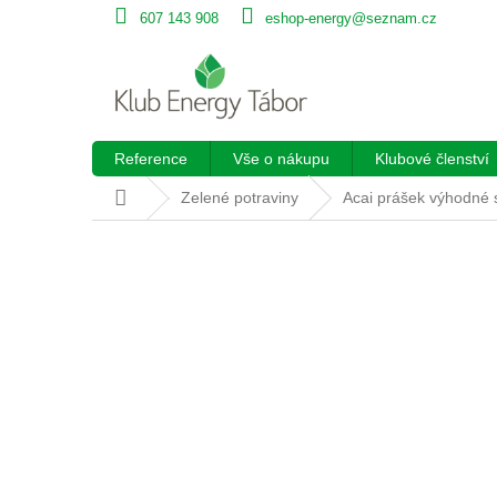
Přejít
607 143 908
eshop-energy@seznam.cz
na
obsah
Reference
Vše o nákupu
Klubové členství
Domů
Zelené potraviny
Acai prášek výhodné 