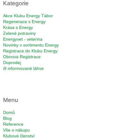
a
Kategorie
t
í
Akce Klubu Energy Tábor
Regenerace s Energy
Krása s Energy
Zelené potraviny
Energyvet - veterina
Novinky v sortimentu Energy
Registrace do Klubu Energy
Obnova Registrace
Doprodej
i9 informované láhve
Menu
Domů
Blog
Reference
Vše o nákupu
Klubové členství